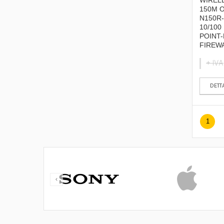
WIREL
150M 
N150R-
10/100
POINT
FIREWA
+ IVA
DETT
1