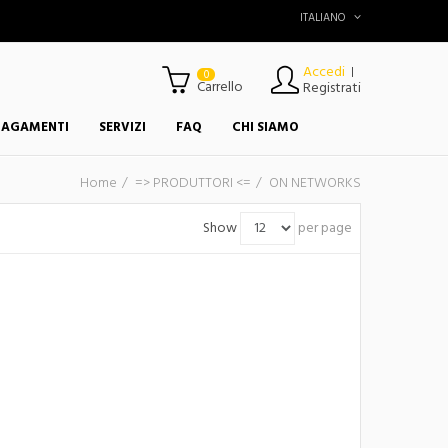
ITALIANO
Accedi
|
0
Carrello
Registrati
PAGAMENTI
SERVIZI
FAQ
CHI SIAMO
Home
=> PRODUTTORI <=
ON NETWORKS
Show
per page