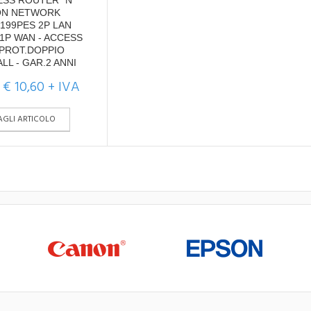
ESS ROUTER "N"
ON NETWORK
199PES 2P LAN
 1P WAN - ACCESS
-PROT.DOPPIO
LL - GAR.2 ANNI
€ 10,60 + IVA
AGLI ARTICOLO