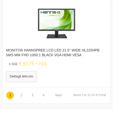
MONITOR HANNSPREE LCD LED 21.5" WIDE HL225HPB
5MS MM FHD 1000:1 BLACK VGA HDMI VESA
€ 97,75 + IVA
+ IVA
Dettagli Articolo
Items 1 to 12 of 41 total
1
2
3
4
Next