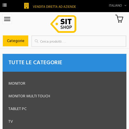
ITALIANO
VENDITA DIRETTA AD AZIENDE
0
Ca
Categorie
TUTTE LE CATEGORIE
MONITOR
MONITOR MULTI TOUCH
TABLET PC
TV